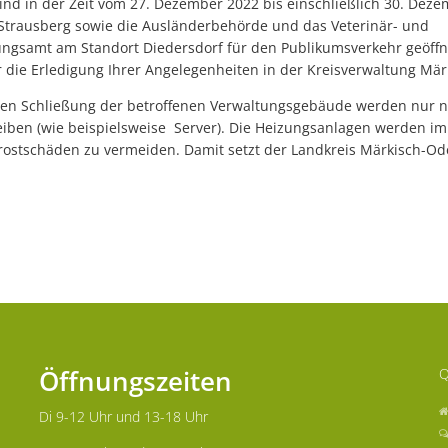
nd in der Zeit vom 27. Dezember 2022 bis einschließlich 30. Deze
Strausberg sowie die Ausländerbehörde und das Veterinär- und
gsamt am Standort Diedersdorf für den Publikumsverkehr geöffnet
r die Erledigung Ihrer Angelegenheiten in der Kreisverwaltung Mä
en Schließung der betroffenen Verwaltungsgebäude werden nur n
eiben (wie beispielsweise Server). Die Heizungsanlagen werden im
Frostschäden zu vermeiden. Damit setzt der Landkreis Märkisch-O
Öffnungszeiten
Q
Di 9-12 Uhr und 13-18 Uhr