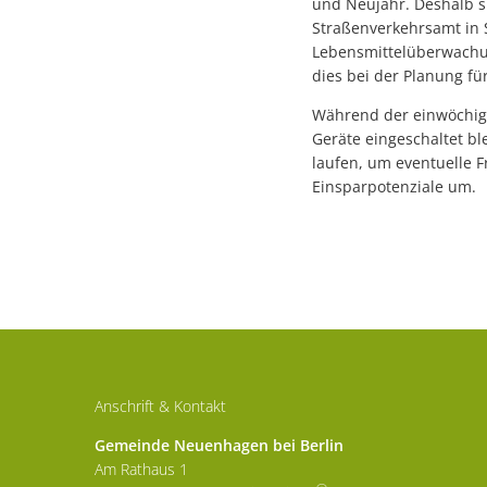
und Neujahr. Deshalb si
Straßenverkehrsamt in 
Lebensmittelüberwachun
dies bei der Planung fü
Während der einwöchig
Geräte eingeschaltet bl
laufen, um eventuelle 
Einsparpotenziale um.
Anschrift & Kontakt
Gemeinde Neuenhagen bei Berlin
Am Rathaus 1