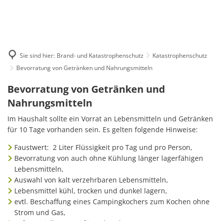
Deutsch
English
Polski
Sie sind hier:
Brand- und Katastrophenschutz
Katastrophenschutz
Bevorratung von Getränken und Nahrungsmitteln
Bevorratung von Getränken und
Bevorratung
Nahrungsmitteln
von
Im Haushalt sollte ein Vorrat an Lebensmitteln und Getränken
Getränken
für 10 Tage vorhanden sein. Es gelten folgende Hinweise:
und
Faustwert: 2 Liter Flüssigkeit pro Tag und pro Person,
Bevorratung von auch ohne Kühlung länger lagerfähigen
Nahrungsmitteln
Lebensmitteln,
Auswahl von kalt verzehrbaren Lebensmitteln,
Lebensmittel kühl, trocken und dunkel lagern,
evtl. Beschaffung eines Campingkochers zum Kochen ohne
Strom und Gas,