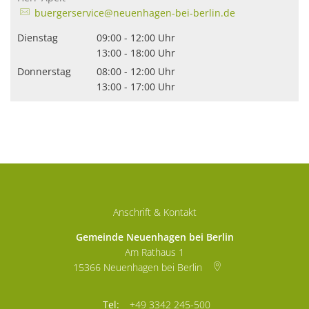
buergerservice@neuenhagen-bei-berlin.de
Dienstag
09:00
-
12:00
Uhr
Von 09:00 bis 12:00 Uhr
13:00
-
18:00
Uhr
Von 13:00 bis 18:00 Uhr
Donnerstag
08:00
-
12:00
Uhr
Von 08:00 bis 12:00 Uhr
13:00
-
17:00
Uhr
Von 13:00 bis 17:00 Uhr
Anschrift & Kontakt
Gemeinde Neuenhagen bei Berlin
Am Rathaus 1
15366
Neuenhagen bei Berlin
+49 3342 245-500