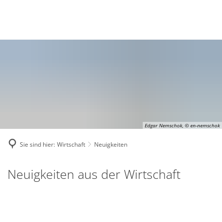
Deutsch
English
Polski
Edgar Nemschok, © en-nemschok
Sie sind hier:
Wirtschaft
Neuigkeiten
Neuigkeiten
Neuigkeiten aus der Wirtschaft