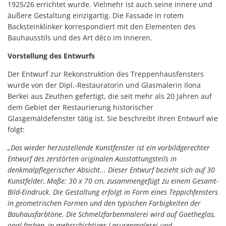
1925/26 errichtet wurde. Vielmehr ist auch seine innere und
äußere Gestaltung einzigartig. Die Fassade in rotem
Backsteinklinker korrespondiert mit den Elementen des
Bauhausstils und des Art déco im Inneren.
Vorstellung des Entwurfs
Der Entwurf zur Rekonstruktion des Treppenhausfensters
wurde von der Dipl.-Restauratorin und Glasmalerin Ilona
Berkei aus Zeuthen gefertigt, die seit mehr als 20 Jahren auf
dem Gebiet der Restaurierung historischer
Glasgemäldefenster tätig ist. Sie beschreibt ihren Entwurf wie
folgt:
„Das wieder herzustellende Kunstfenster ist ein vorbildgerechter
Entwurf des zerstörten originalen Ausstattungsteils in
denkmalpflegerischer Absicht... Dieser Entwurf bezieht sich auf 30
Kunstfelder, Maße: 30 x 70 cm, zusammengefügt zu einem Gesamt-
Bild-Eindruck. Die Gestaltung erfolgt in Form eines Teppichfensters
in geometrischen Formen und den typischen Farbigkeiten der
Bauhausfarbtöne. Die Schmelzfarbenmalerei wird auf Goetheglas,
opal-farben, in mehrschichtiger Lasurenmalerei und