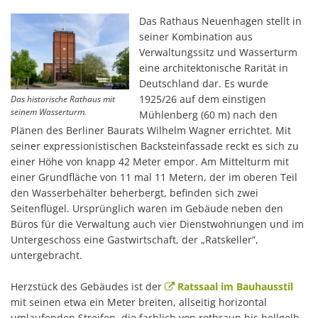
Wasserturm
Das Rathaus Neuenhagen stellt in
seiner Kombination aus
Verwaltungssitz und Wasserturm
eine architektonische Rarität in
Deutschland dar. Es wurde
1925/26 auf dem einstigen
Das historische Rathaus mit
seinem Wasserturm.
Mühlenberg (60 m) nach den
Plänen des Berliner Baurats Wilhelm Wagner errichtet. Mit
seiner expressionistischen Backsteinfassade reckt es sich zu
einer Höhe von knapp 42 Meter empor. Am Mittelturm mit
einer Grundfläche von 11 mal 11 Metern, der im oberen Teil
den Wasserbehälter beherbergt, befinden sich zwei
Seitenflügel. Ursprünglich waren im Gebäude neben den
Büros für die Verwaltung auch vier Dienstwohnungen und im
Untergeschoss eine Gastwirtschaft, der „Ratskeller“,
untergebracht.
Herzstück des Gebäudes ist der
Ratssaal im Bauhausstil
mit seinen etwa ein Meter breiten, allseitig horizontal
umlaufenden Streifen, die farblich von rotbraun bis hellgelb