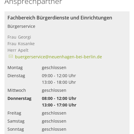
Ansprechpartner
Fachbereich Bürgerdienste und Einrichtungen
Bürgerservice
Frau
Georgi
Frau Georgi
Frau
Kosanke
Frau Kosanke
Herr
Apelt
Herr Apelt
buergerservice@neuenhagen-bei-berlin.de
Montag
geschlossen
Dienstag
09:00
-
12:00
Uhr
Von 09:00 bis 12:00 Uhr
13:00
-
18:00
Uhr
Von 13:00 bis 18:00 Uhr
Mittwoch
geschlossen
Donnerstag
08:00
-
12:00
Uhr
Von 08:00 bis 12:00 Uhr
13:00
-
17:00
Uhr
Von 13:00 bis 17:00 Uhr
Freitag
geschlossen
Samstag
geschlossen
Sonntag
geschlossen