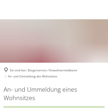
Deutsch
English
Polski
Sie sind hier:
Bürgerservice / Einwohnermeldeamt
An- und Ummeldung des Wohnsitzes
An-
An- und Ummeldung eines
und
Wohnsitzes
Ummeldung