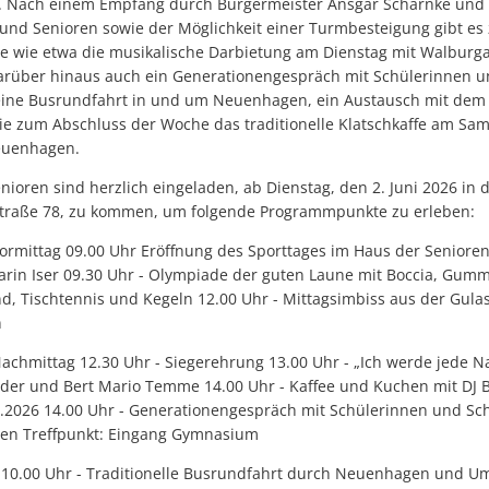
ältig. Nach einem Empfang durch Bürgermeister Ansgar Scharnke un
und Senioren sowie der Möglichkeit einer Turmbesteigung gibt es 
te wie etwa die musikalische Darbietung am Dienstag mit Walburg
rüber hinaus auch ein Generationengespräch mit Schülerinnen u
ine Busrundfahrt in und um Neuenhagen, ein Austausch mit dem 
wie zum Abschluss der Woche das traditionelle Klatschkaffe am Sa
euenhagen.
nioren sind herzlich eingeladen, ab Dienstag, den 2. Juni 2026 in
traße 78, zu kommen, um folgende Programmpunkte zu erleben:
Vormittag 09.00 Uhr Eröffnung des Sporttages im Haus der Seniore
in Iser 09.30 Uhr - Olympiade der guten Laune mit Boccia, Gummis
nd, Tischtennis und Kegeln 12.00 Uhr - Mittagsimbiss aus der Gul
n
Nachmittag 12.30 Uhr - Siegerehrung 13.00 Uhr - „Ich werde jede N
er und Bert Mario Temme 14.00 Uhr - Kaffee und Kuchen mit DJ B
6.2026 14.00 Uhr - Generationengespräch mit Schülerinnen und Sch
n Treffpunkt: Eingang Gymnasium
 10.00 Uhr - Traditionelle Busrundfahrt durch Neuenhagen und U