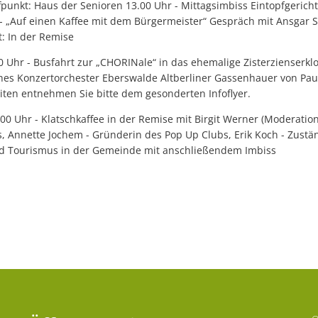
fpunkt: Haus der Senioren 13.00 Uhr - Mittagsimbiss Eintopfgerich
 - „Auf einen Kaffee mit dem Bürgermeister“ Gespräch mit Ansgar 
t: In der Remise
0 Uhr - Busfahrt zur „CHORINale“ in das ehemalige Zisterzienserklo
hes Konzertorchester Eberswalde Altberliner Gassenhauer von Pau
iten entnehmen Sie bitte dem gesonderten Infoflyer.
00 Uhr - Klatschkaffee in der Remise mit Birgit Werner (Moderation
, Annette Jochem - Gründerin des Pop Up Clubs, Erik Koch - Zustän
und Tourismus in der Gemeinde mit anschließendem Imbiss