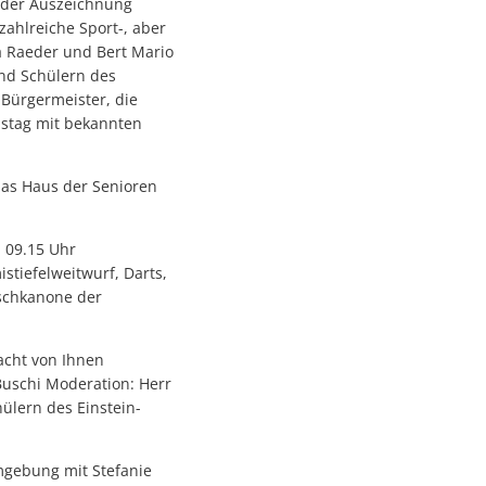
d der Auszeichnung
zahlreiche Sport-, aber
a Raeder und Bert Mario
nd Schülern des
Bürgermeister, die
mstag mit bekannten
 das Haus der Senioren
n 09.15 Uhr
tiefelweitwurf, Darts,
aschkanone der
acht von Ihnen
uschi Moderation: Herr
ülern des Einstein-
mgebung mit Stefanie