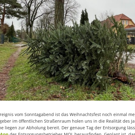
eignis vom Sonntagabend ist das Weihnachtsfest noch einmal me
eber im öffentlichen Straßenraum holen uns in die Realität des Ja
 liegen zur Abholung bereit. Der genaue Tag der Entsorgung läss
App
des Entsorgungsbetriebes MOL herausfinden. Geplant ist, da