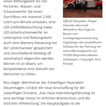
einen Rettungskorb für vier
Personen, Wasser- und
Schaumwerfer die einen
Durchfluss von maximal 2.500
Offiziell übergeben: Ansgar
Litern pro Minute erlauben, eine
Scharnke überreicht
LED-Umfeldbeleuchtung sowie
Wehrführer Rico Vogel im
LED-Arbeitsscheinwerfer an
Beisein vom
Leiterspitze und Rettungskorb.
Landtagsabgeordneten Jörg
Vogelsänger den sinnbildlichen
Auch eine Memory-Steuerung bei
Schlüssel für das Fahrzeug mit
der Leitermanöver gespeichert
einem Maximalgewicht von
und anschließend beliebig oft
16.000 Kilogramm inklusive
automatisch abgerufen werden
Zuladung (v.r./Copyright: Arne
können ist an Board, um
Knospe)
beispielsweise eine Vielzahl von
Menschen zu retten.
Rico Vogel, Wehrführer der Freiwilligen Feuerwehr
Neuenhagen, schätzt die neue Anschaffung für die
zukünftigen Einsätze: „Das neue Hubrettungsfahrzeug ist
eine wichtige Stütze im örtlichen Brandschutz und der
örtlichen Hilfeleistung: Die Hauptaufgabe ist die