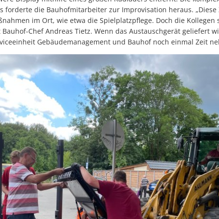
 forderte die Bauhofmitarbeiter zur Improvisation heraus. „Diese Z
nahmen im Ort, wie etwa die Spielplatzpflege. Doch die Kollegen s
gt Bauhof-Chef Andreas Tietz. Wenn das Austauschgerät geliefert 
erviceeinheit Gebäudemanagement und Bauhof noch einmal Zeit n