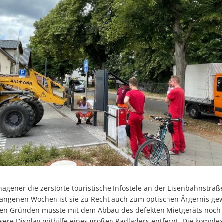
hagener die zerstörte touristische Infostele an der Eisenbahnstra
rgangenen Wochen ist sie zu Recht auch zum optischen Ärgernis g
hen Gründen musste mit dem Abbau des defekten Mietgeräts noch
ere Display mithilfe eines großen Radladers entfernt. Die komplex