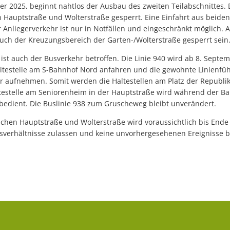
 2025, beginnt nahtlos der Ausbau des zweiten Teilabschnittes. D
 Hauptstraße und Wolterstraße gesperrt. Eine Einfahrt aus beiden
 Anliegerverkehr ist nur in Notfällen und eingeschränkt möglich. 
uch der Kreuzungsbereich der Garten-/Wolterstraße gesperrt sein
t auch der Busverkehr betroffen. Die Linie 940 wird ab 8. Septem
ltestelle am S-Bahnhof Nord anfahren und die gewohnte Linienfüh
 aufnehmen. Somit werden die Haltestellen am Platz der Republi
testelle am Seniorenheim in der Hauptstraße wird während der Bau
edient. Die Buslinie 938 zum Gruscheweg bleibt unverändert.
en Hauptstraße und Wolterstraße wird voraussichtlich bis Ende 
gsverhältnisse zulassen und keine unvorhergesehenen Ereignisse b