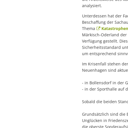
analysiert.
Unterdessen hat der Fa
Beschaffung der Sachau
Thema
Katastrophe
Märkisch-Oderland der 
Verfügung gestellt. Die
Sicherheitsstandard unt
um entsprechend sinnvo
Im Krisenfall stehen de
Neuenhagen sind aktuel
- in Bollensdorf in de
- in der Sporthalle au
Sobald die beiden Stand
Grundsätzlich sind die
Unglücken in Friedensz
die oberste Sonderaufs