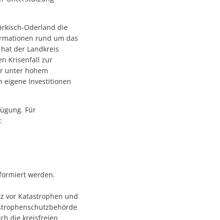
ärkisch-Oderland die
formationen rund um das
hat der Landkreis
n Krisenfall zur
ger unter hohem
 eigene Investitionen
fügung. Für
:
nformiert werden.
z vor Katastrophen und
tastrophenschutzbehörde
h die kreisfreien