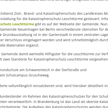
chdienst Zivil-, Brand- und Katastrophenschutz des Landkreises M
sstattung für die Katastrophenschutz-Leuchttürme gesteuert. In
nschutz-Leuchttürme
gibt es auf der Webseite der Gemeinde. Nun 
Gemeinde Neuenhagen bei Berlin verschiedenste Utensilien für de
se Grundausstattung ist in der Gartenstadt in einem zentralen La
er Verschluss eingelagert worden und wird schnellstmöglich durch
lle Materialien ergänzt.
r Gemeinde damit wertvolle Hilfsgüter für die Leuchttürme zur Ver
l zwei Standorte für Katastrophenschutz-Leuchttürme vorgesehen
r Grundschule am Schwanenteich in der Dorfstraße und
f dem Schulcampus Gruscheweg.
orte vollumfänglich einsatzbereit sind, wird hierüber detailliert i
 Bundesländer im Rahmen des Katastrophenschutzes für den Schut
eiten verantwortlich. In Brandenburg ist das Land als oberste Ka
ichtsbehörde. Die Aufgaben des Katastrophenschutzes werden durc