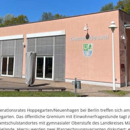
perationsrates Hoppegarten/Neuenhagen bei Berlin treffen sich am
arten. Das öffentliche Gremium mit Einwohnerfragestunde tagt 
mtschulstandortes mit gymnasialer Oberstufe des Landkreises M
ände. Hierzu werden zwei Planzeichnungsvarianten diskutiert: e