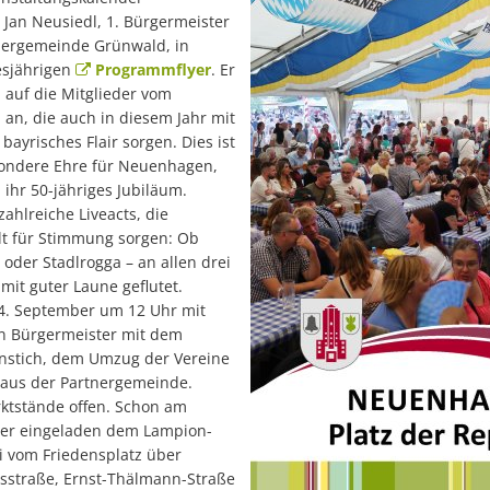
Jan Neusiedl, 1. Bürgermeister
ergemeinde Grünwald, in
esjährigen
Programmflyer
. Er
h auf die Mitglieder vom
an, die auch in diesem Jahr mit
bayrisches Flair sorgen. Dies ist
sondere Ehre für Neuenhagen,
 ihr 50-jähriges Jubiläum.
ahlreiche Liveacts, die
lt für Stimmung sorgen: Ob
 oder Stadlrogga – an allen drei
mit guter Laune geflutet.
m 14. September um 12 Uhr mit
n Bürgermeister mit dem
anstich, dem Umzug der Vereine
 aus der Partnergemeinde.
ktstände offen. Schon am
der eingeladen dem Lampion-
 vom Friedensplatz über
sstraße, Ernst-Thälmann-Straße