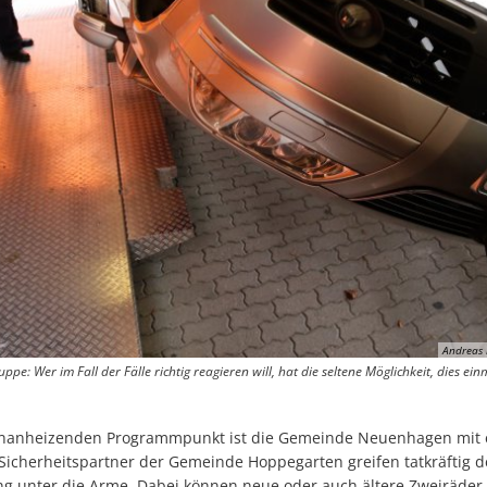
Andreas 
pe: Wer im Fall der Fälle richtig reagieren will, hat die seltene Möglichkeit, dies ein
nanheizenden Programmpunkt ist die Gemeinde Neuenhagen mit 
Sicherheitspartner der Gemeinde Hoppegarten greifen tatkräftig de
ng unter die Arme. Dabei können neue oder auch ältere Zweiräder