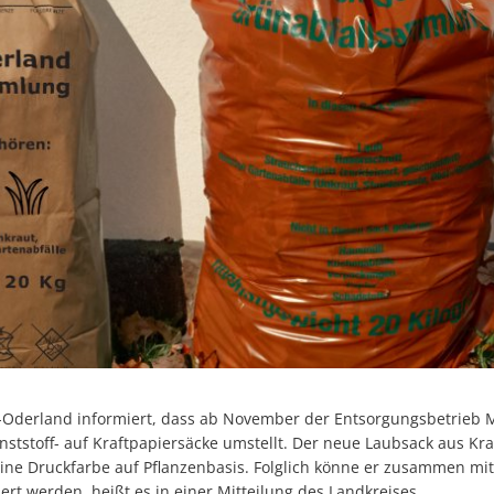
-Oderland informiert, dass ab November der Entsorgungsbetrieb 
tstoff- auf Kraftpapiersäcke umstellt. Der neue Laubsack aus Kraf
ine Druckfarbe auf Pflanzenbasis. Folglich könne er zusammen mi
ert werden, heißt es in einer Mitteilung des Landkreises.