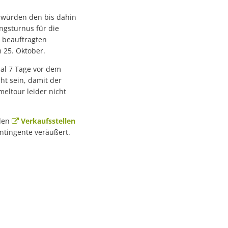
e würden den bis dahin
ngsturnus für die
m beauftragten
 25. Oktober.
mal 7 Tage vor dem
ht sein, damit der
eltour leider nicht
 den
Verkaufsstellen
ntingente veräußert.