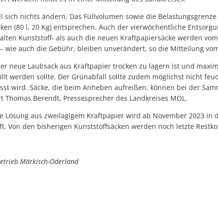
ll sich nichts ändern. Das Füllvolumen sowie die Belastungsgrenz
ken (80 l, 20 Kg) entsprechen. Auch der vierwöchentliche Entsorgu
 alten Kunststoff- als auch die neuen Kraftpapiersäcke werden vo
 wie auch die Gebühr, bleiben unverändert, so die Mitteilung vom
der neue Laubsack aus Kraftpapier trocken zu lagern ist und maxi
lt werden sollte. Der Grünabfall sollte zudem möglichst nicht feuc
sst wird. Säcke, die beim Anheben aufreißen, können bei der Samm
ärt Thomas Berendt, Pressesprecher des Landkreises MOL.
e Lösung aus zweilagigem Kraftpapier wird ab November 2023 in
t. Von den bisherigen Kunststoffsäcken werden noch letzte Restko
etrieb Märkisch-Oderland