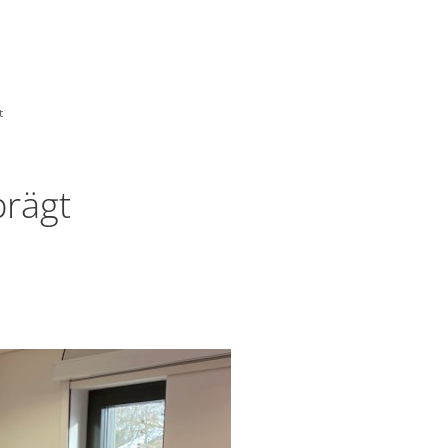
t
prägt