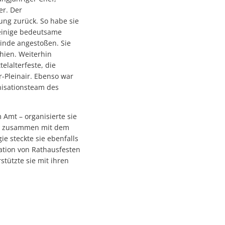
er. Der
ung zurück. So habe sie
 einige bedeutsame
inde angestoßen. Sie
chien. Weiterhin
elalterfeste, die
r-Pleinair. Ebenso war
anisationsteam des
Amt – organisierte sie
eim zusammen mit dem
ie steckte sie ebenfalls
sation von Rathausfesten
tützte sie mit ihren