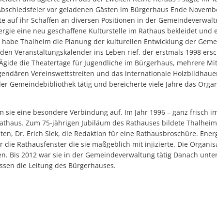
r Abschiedsfeier vor geladenen Gästen im Bürgerhaus Ende Novemb
kte auf ihr Schaffen an diversen Positionen in der Gemeindeverwalt
ergie eine neu geschaffene Kulturstelle im Rathaus bekleidet und
o habe Thalheim die Planung der kulturellen Entwicklung der Geme
 den Veranstaltungskalender ins Leben rief, der erstmals 1998 ers
Ägide die Theatertage für Jugendliche im Bürgerhaus, mehrere Mitt
gendären Vereinswettstreiten und das internationale Holzbildhaue
 der Gemeindebibliothek tätig und bereicherte viele Jahre das Org
ie eine besondere Verbindung auf. Im Jahr 1996 – ganz frisch im 
Rathaus. Zum 75-jährigen Jubiläum des Rathauses bildete Thalh
en, Dr. Erich Siek, die Redaktion für eine Rathausbroschüre. Energ
r die Rathausfenster die sie maßgeblich mit injizierte. Die Organi
n. Bis 2012 war sie in der Gemeindeverwaltung tätig Danach unters
ssen die Leitung des Bürgerhauses.