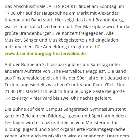
Das Abschlussfinale „ALLES ROCKT“ findet am Sonntag um
17.00 Uhr auf der Hauptbühne am Markt mit Alexander
Knappe und Band statt. Hier zeigt das Land Brandenburg,
was es musikalisch zu bieten hat. Der Marktplatz wird für das
größte Brandenburger Live-Konzert freigegeben. Alle
Musiker, Sänger und Musikbegeisterte sind eingeladen
mitzumachen. Die Anmeldung erfolgt unter
www.brandenburgtag-finsterwalde.de
.
Auf der Bühne im Schlosspark gibt es am Samstag unter
anderem Auftritte von „The Marvellous Magpies“. Die Band
aus Finsterwalde spielt ab Hits der 50er Jahre mit deutschen
Texten, angesiedelt zwischen Country und Rock'n'Roll. Um
21.30 Uhr startet schließlich für alle junge Gäste die große
„Fritz-Party“ – hier wird bis zwei Uhr nachts gefeiert.
Die Bühne auf dem Campus Sängerstadt Gymnasium steht
ganz im Zeichen von Bildung, Jugend und Sport. An beiden
Festtagen wird es dazu zahlreiche vom Ministerium für
Bildung, Jugend und Sport organisierte Podiumsgespräche
geben. Aber auch musikalisch wird es spannend: Unter dem