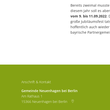
Bereits zweimal musste
diesem Jahr soll es ab
vom 9. bis 11.09.2022
. 
große Jubiläumsfest tat
hoffentlich auch wiede
bayrische Partnergemei
Anschrift & Kontakt
Gemeinde Neuenhagen bei Berlin
Am Rathaus 1
15366
Neuenhagen bei Berlin