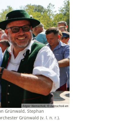
Edgar Nemschok, © nemschok-en
von Grünwald, Stephan
ester Grünwald (v. l. n. r.).