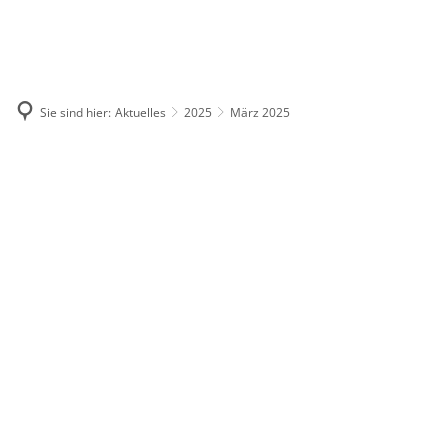
Deutsch
English
Polski
Sie sind hier:
Aktuelles
2025
März 2025
März
2025