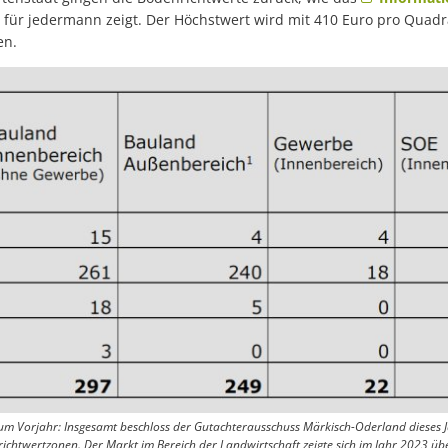
i für jedermann zeigt. Der Höchstwert wird mit 410 Euro pro Qua
en.
um Vorjahr: Insgesamt beschloss der Gutachterausschuss Märkisch-Oderland dieses 
ichtwertzonen. Der Markt im Bereich der Landwirtschaft zeigte sich im Jahr 2023 übe