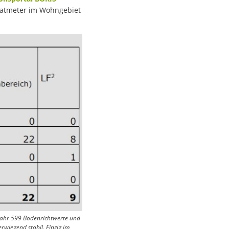
dratmeter im Wohngebiet
Jahr 599 Bodenrichtwerte und
rwiegend stabil. Einzig im