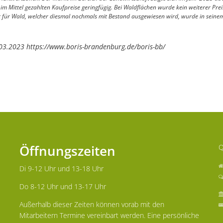
m Mittel gezahlten Kaufpreise geringfügig. Bei Waldflächen wurde kein weiterer Prei
rt für Wald, welcher diesmal nochmals mit Bestand ausgewiesen wird, wurde in seinem
03.2023 https://www.boris-brandenburg.de/boris-bb/
Öffnungszeiten
Q
Di 9-12 Uhr und 13-18 Uhr
Do 8-12 Uhr und 13-17 Uhr
Außerhalb dieser Zeiten können vorab mit den
Mitarbeitern Termine vereinbart werden. Eine persönliche