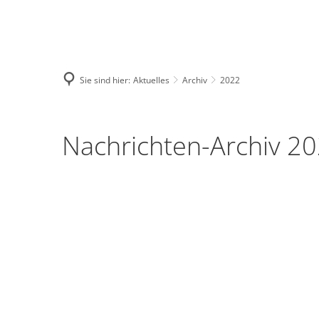
Deutsch
English
Polski
Sie sind hier:
Aktuelles
Archiv
2022
2022
Nachrichten-Archiv 2