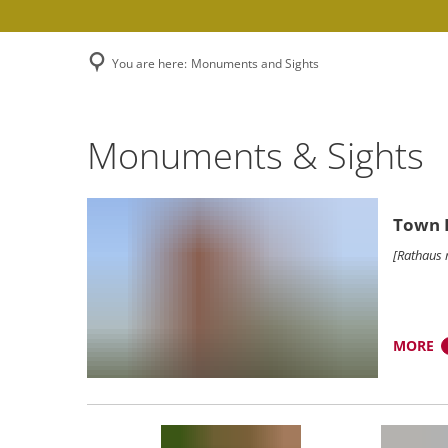
You are here:
Monuments and Sights
Monuments
Monuments & Sights
and
Town 
Sights
[Rathaus 
MORE