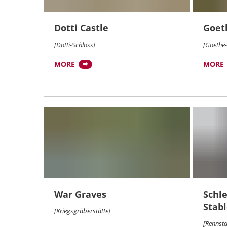
Dotti Castle
Goet
[Dotti-Schloss]
[Goethe-
MORE
MORE
War Graves
Schl
Stab
[Kriegsgräberstätte]
[Rennsta