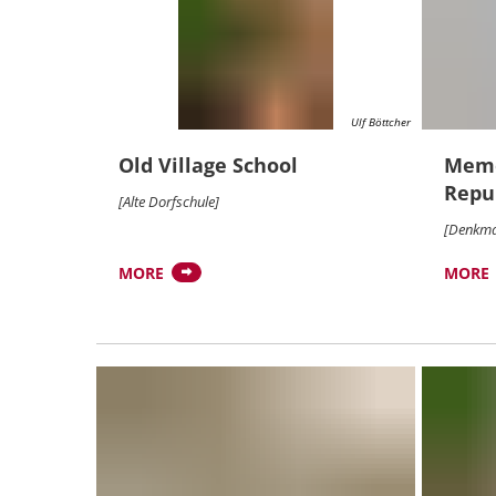
Ulf Böttcher
Old Village School
Memor
Repu
[Alte Dorfschule]
[Denkmal
MORE
MORE