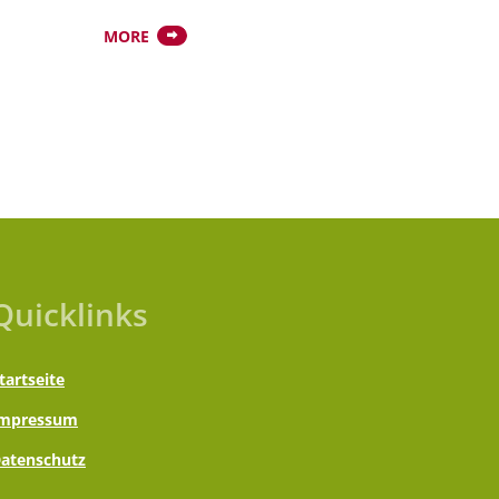
MORE
Quicklinks
tartseite
mpressum
atenschutz