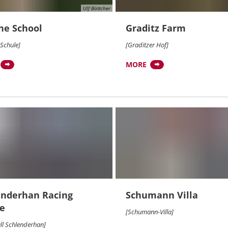
Ulf Böttcher
he School
Graditz Farm
Schule]
[Graditzer Hof]
MORE
enderhan Racing
Schumann Villa
le
[Schumann-Villa]
ll Schlenderhan]